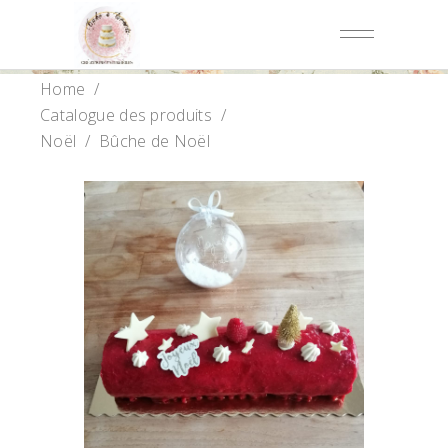
Home
/
Catalogue des produits
/
Noël
/
Bûche de Noël