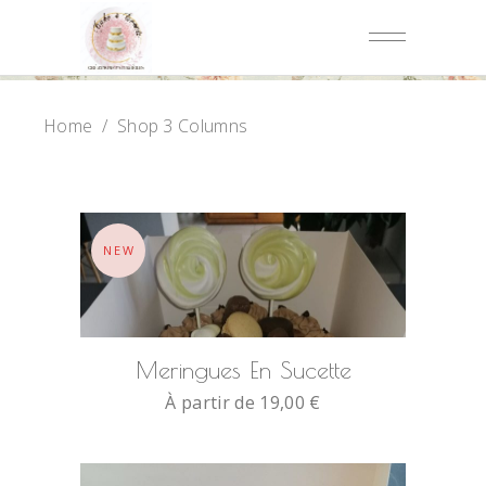
Home
/
Shop 3 Columns
NEW
SELECT OPTIONS
Meringues En Sucette
À partir de
19,00
€